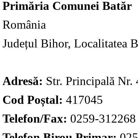
Primăria Comunei Batăr
România
Județul Bihor, Localitatea B
Adresă:
Str. Principală Nr.
Cod Poștal:
417045
Telefon/Fax:
0259-312268
Telefon Birou Primar:
025