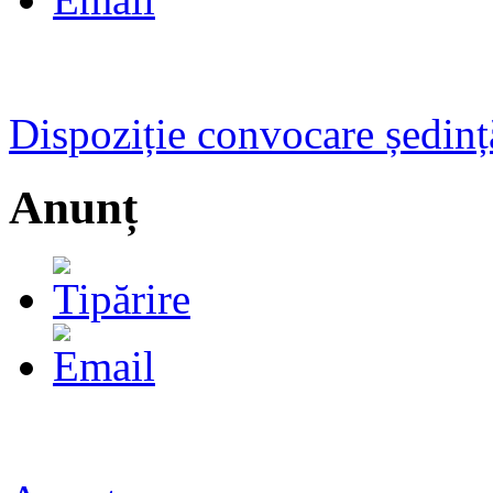
Dispoziție convocare ședinț
Anunț