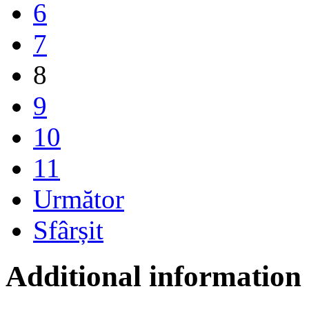
6
7
8
9
10
11
Următor
Sfârșit
Additional information